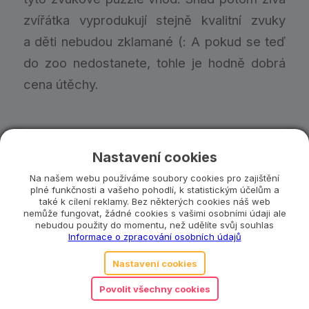
zvířátka vyprodukují stejně kvalitní zvuky
a děti nebudou zklamané (: A pokud se teď
do zoo nedostanete, tohle je hodně dobrá
cena útěchy.
Nastavení cookies
Na našem webu používáme soubory cookies pro zajištění
plné funkčnosti a vašeho pohodlí, k statistickým účelům a
také k cílení reklamy. Bez některých cookies náš web
nemůže fungovat, žádné cookies s vašimi osobními údaji ale
nebudou použity do momentu, než udělíte svůj souhlas
Informace o zpracování osobních údajů
Nastavení cookies
Povolit všechny cookies