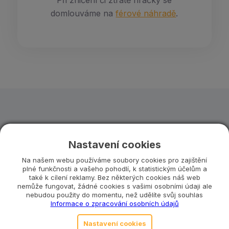
Při zničení či ztrátě hračky se
domlouváme na
férové náhradě
.
Nastavení cookies
CENÍK PŘEDPLATNÉHO
Na našem webu používáme soubory cookies pro zajištění
plné funkčnosti a vašeho pohodlí, k statistickým účelům a
Zvolte si balíček,
který
také k cílení reklamy. Bez některých cookies náš web
nemůže fungovat, žádné cookies s vašimi osobními údaji ale
vám vyhovuje
nebudou použity do momentu, než udělíte svůj souhlas
Informace o zpracování osobních údajů
Nastavení cookies