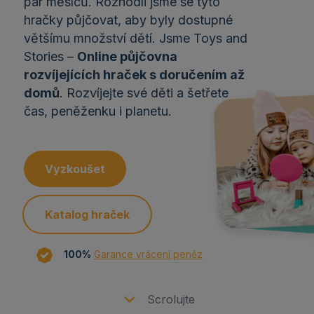
pár měsíců. Rozhodli jsme se tyto
hračky půjčovat, aby byly dostupné
většímu množství dětí. Jsme Toys and
Stories –
Online půjčovna
rozvíjejících hraček s doručením až
domů
. Rozvíjejte své děti a šetřete
čas, peněženku i planetu.
Vyzkoušet
Katalog hraček
100%
Garance vrácení peněz