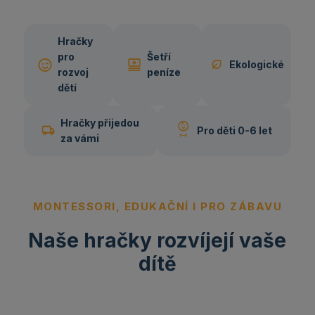
Hračky
pro
Šetří
Ekologické
rozvoj
peníze
dětí
Hračky přijedou
Pro děti 0-6 let
za vámi
MONTESSORI, EDUKAČNÍ I PRO ZÁBAVU
Naše hračky rozvíjejí vaše
dítě