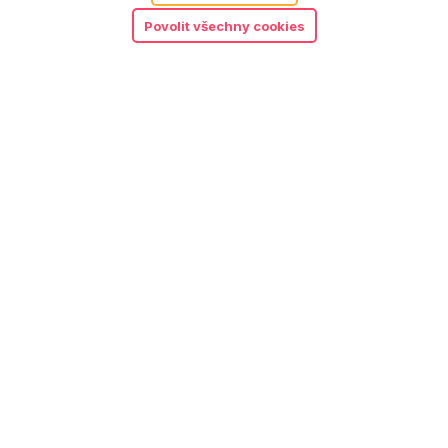
Měsíčně
Půlročně
Ročně
Povolit všechny cookies
Standard
499
Kč
/ měsíc
(při roční platbě 399 Kč / měsíc)