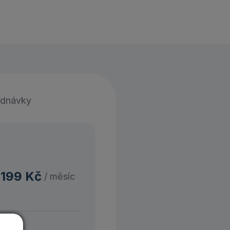
ednávky
 199
Kč
/ měsíc