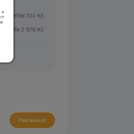
 a
ušetříte
720
Kč
ých
ji
ušetříte
2 878
Kč
Pokračovat