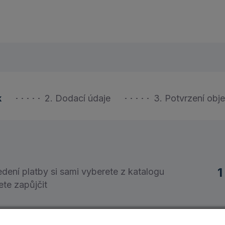
k
2. Dodací údaje
3. Potvrzení obj
1
dení platby si sami vyberete z katalogu
ete zapůjčit