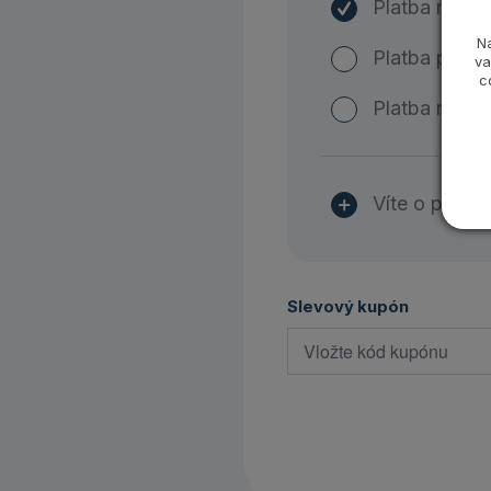
Platba měsí
N
Platba půlro
va
c
Platba ročně
Víte o předp
Slevový kupón