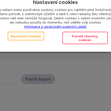
čně
Nastavení cookies
a našem webu používáme soubory cookies pro zajištění plné funkčnosti
čně
-10 %
šeho pohodlí, k statistickým účelům a také k cílení reklamy. Bez někter
ookies náš web nemůže fungovat, žádné cookies s vašimi osobními úda
ale nebudou použity do momentu, než udělíte svůj souhlas
-20 %
Informace o zpracování osobních údajů
Nastavení cookies
Povolit všechny
cookies
latném s ochranou ztráty nebo poškození hraček?
Použít kupón