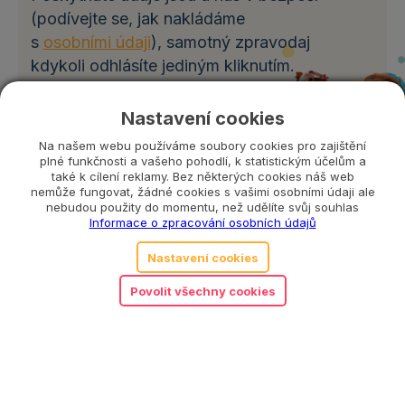
(podívejte se, jak nakládáme
s
osobními údaji
), samotný zpravodaj
kdykoli odhlásíte jediným kliknutím.
Nastavení cookies
Na našem webu používáme soubory cookies pro zajištění
plné funkčnosti a vašeho pohodlí, k statistickým účelům a
také k cílení reklamy. Bez některých cookies náš web
nemůže fungovat, žádné cookies s vašimi osobními údaji ale
nebudou použity do momentu, než udělíte svůj souhlas
Informace o zpracování osobních údajů
Pole označená hvězdičkou (*) jsou povinná.
Nastavení cookies
Odesláním souhlasíte se
zpracováním osobních
Povolit všechny cookies
údajů
a
obchodními podmínkami
.