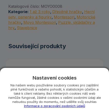
Katalogové číslo:
MOYO0008
Kategorie:
1 až 3 roky
,
Dřevěné hračky
,
Herní
sety, panenky a figurky
,
Montessori
,
Motorické
hračky
,
Moyo Montessori
,
Puzzle, skládačky a
hry
,
Stavebnice
Související produkty
Nastavení cookies
Na našem webu používáme soubory cookies pro zajištění
plné funkčnosti a vašeho pohodlí, k statistickým účelům a
také k cílení reklamy. Bez některých cookies náš web
nemůže fungovat, žádné cookies s vašimi osobními údaji ale
nebudou použity do momentu, než udělíte svůj souhlas
Informace o zpracování osobních údajů