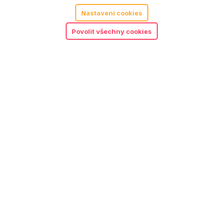
Nastavení cookies
Povolit všechny cookies
5.00
Little Dutch dřevěná
370
Kč
zatloukačka pink
Detail
Objednat předplatné