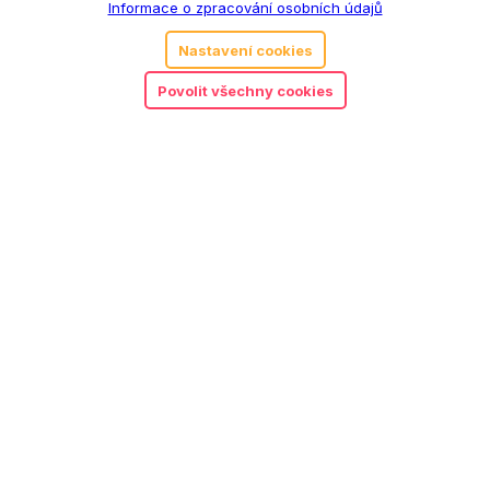
Informace o zpracování osobních údajů
Nastavení cookies
Povolit všechny cookies
5.00
Little Dutch panenka Rosa
890
Kč
Detail
Objednat předplatné