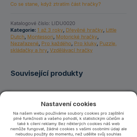
Co se stane, když ztratím část hračky?
Katalogové číslo:
LIDU0020
Kategorie:
1 až 3 roky
,
Dřevěné hračky
,
Little
Dutch
,
Montessori
,
Motorické hračky
,
Nezařazené
,
Pro každého
,
Pro kluky
,
Puzzle,
skládačky a hry
,
Vzdělávací hračky
Související produkty
Nastavení cookies
Na našem webu používáme soubory cookies pro zajištění
plné funkčnosti a vašeho pohodlí, k statistickým účelům a
také k cílení reklamy. Bez některých cookies náš web
nemůže fungovat, žádné cookies s vašimi osobními údaji ale
nebudou použity do momentu, než udělíte svůj souhlas