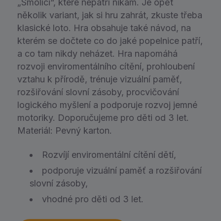
„Smolíci“, které nepatří nikam. Je opět
několik variant, jak si hru zahrát, zkuste třeba
klasické loto. Hra obsahuje také návod, na
kterém se dočtete co do jaké popelnice patří,
a co tam nikdy neházet. Hra napomáhá
rozvoji enviromentálního cítění, prohloubení
vztahu k přírodě, trénuje vizuální paměť,
rozšiřování slovní zásoby, procvičování
logického myšlení a podporuje rozvoj jemné
motoriky. Doporučujeme pro děti od 3 let.
Materiál: Pevný karton.
Rozvíjí enviromentální cítění dětí,
podporuje vizuální paměť a rozšiřování
slovní zásoby,
vhodné pro děti od 3 let.