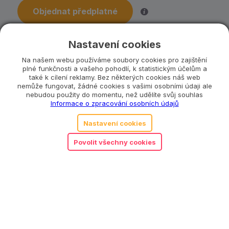
Objednat předplatné
Co se stane, když ztratím část hračky?
Nastavení cookies
Na našem webu používáme soubory cookies pro zajištění
plné funkčnosti a vašeho pohodlí, k statistickým účelům a
Katalogové číslo:
MAMI0006
také k cílení reklamy. Bez některých cookies náš web
Kategorie:
1 až 3 roky
,
3 až 6 let
,
Mamiee
,
nemůže fungovat, žádné cookies s vašimi osobními údaji ale
Motorické hračky
,
Pro holky
,
Pro každého
,
Pro
nebudou použity do momentu, než udělíte svůj souhlas
kluky
,
Puzzle, skládačky a hry
,
Vzdělávací
Informace o zpracování osobních údajů
hračky
Nastavení cookies
Povolit všechny cookies
Související produkty