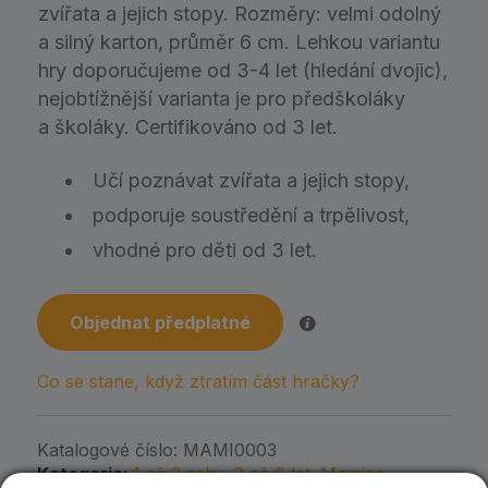
zvířata a jejich stopy. Rozměry: velmi odolný
a silný karton, průměr 6 cm. Lehkou variantu
hry doporučujeme od 3-4 let (hledání dvojic),
nejobtížnější varianta je pro předškoláky
a školáky. Certifikováno od 3 let.
Učí poznávat zvířata a jejich stopy,
podporuje soustředění a trpělivost,
vhodné pro děti od 3 let.
Objednat předplatné
Co se stane, když ztratím část hračky?
Katalogové číslo:
MAMI0003
Kategorie:
1 až 3 roky
,
3 až 6 let
,
Mamiee
,