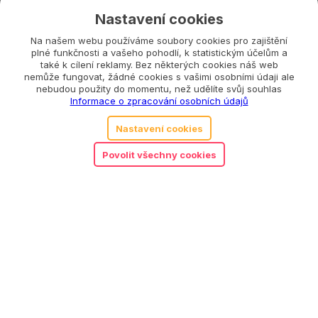
Motorické hračky
,
Pro holky
,
Pro každého
,
Pro
Nastavení cookies
kluky
,
Puzzle, skládačky a hry
,
Vzdělávací
hračky
Na našem webu používáme soubory cookies pro zajištění
plné funkčnosti a vašeho pohodlí, k statistickým účelům a
také k cílení reklamy. Bez některých cookies náš web
nemůže fungovat, žádné cookies s vašimi osobními údaji ale
Související produkty
nebudou použity do momentu, než udělíte svůj souhlas
Informace o zpracování osobních údajů
Nastavení cookies
Povolit všechny cookies