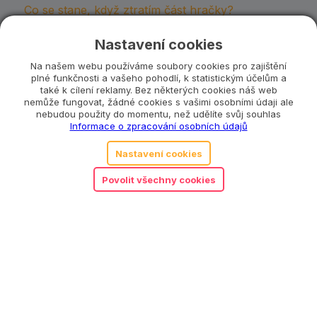
Co se stane, když ztratím část hračky?
Nastavení cookies
Katalogové číslo:
MAMI0002
Na našem webu používáme soubory cookies pro zajištění
Kategorie:
1 až 3 roky
,
3 až 6 let
,
Mamiee
,
plné funkčnosti a vašeho pohodlí, k statistickým účelům a
Motorické hračky
,
Pro holky
,
Pro každého
,
Pro
také k cílení reklamy. Bez některých cookies náš web
kluky
,
Puzzle, skládačky a hry
,
Vzdělávací
nemůže fungovat, žádné cookies s vašimi osobními údaji ale
nebudou použity do momentu, než udělíte svůj souhlas
hračky
Informace o zpracování osobních údajů
Nastavení cookies
Související produkty
Povolit všechny cookies