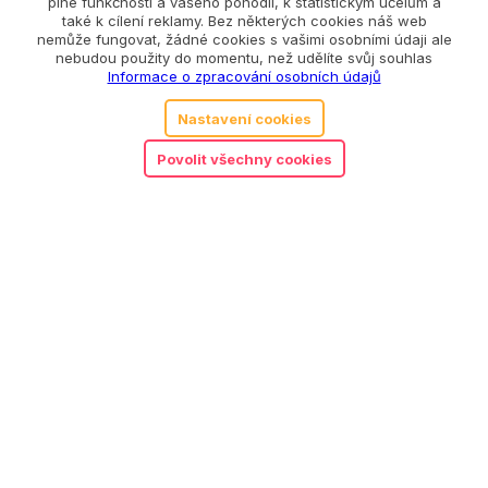
plné funkčnosti a vašeho pohodlí, k statistickým účelům a
také k cílení reklamy. Bez některých cookies náš web
nemůže fungovat, žádné cookies s vašimi osobními údaji ale
nebudou použity do momentu, než udělíte svůj souhlas
Informace o zpracování osobních údajů
Nastavení cookies
Povolit všechny cookies
Little Dutch dřevěné nářadí
540
Kč
v boxu