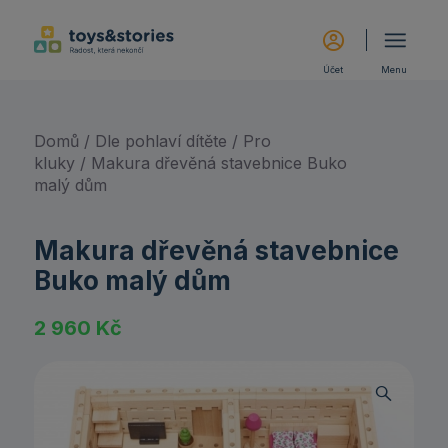
Účet
Menu
Domů
/
Dle pohlaví dítěte
/
Pro
kluky
/ Makura dřevěná stavebnice Buko
malý dům
Makura dřevěná stavebnice
Buko malý dům
2 960
Kč