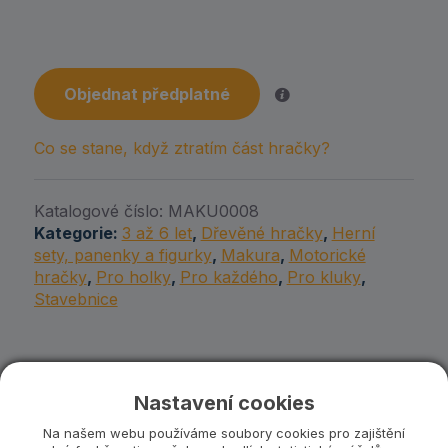
Objednat předplatné
Co se stane, když ztratím část hračky?
Katalogové číslo:
MAKU0008
Kategorie:
3 až 6 let
,
Dřevěné hračky
,
Herní
sety, panenky a figurky
,
Makura
,
Motorické
hračky
,
Pro holky
,
Pro každého
,
Pro kluky
,
Stavebnice
Související produkty
Nastavení cookies
Na našem webu používáme soubory cookies pro zajištění