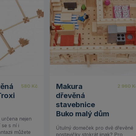
věná
Makura
580
Kč
2 960
K
roxi
dřevěná
stavebnice
Buko malý dům
e určena nejen
se s ní i
Útulný domeček pro dvě dřevěné
antazii můžete
postavičky stokrát jinak? Pro