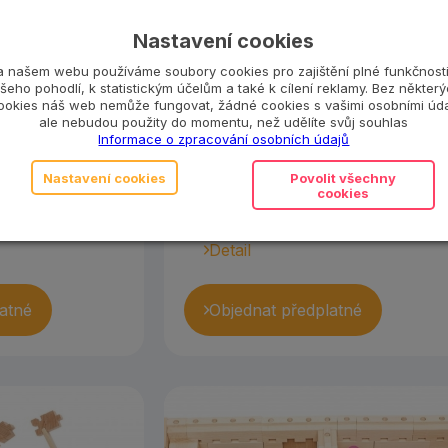
dílů
Nastavení cookies
a našem webu používáme soubory cookies pro zajištění plné funkčnosti
e zasadit malé
Jednoduchá a nápaditá stavebnice
šeho pohodlí, k statistickým účelům a také k cílení reklamy. Bez někter
kolem je co
ze které si i malé děti jednoduchý
ookies náš web nemůže fungovat, žádné cookies s vašimi osobními úda
 zasadit svůj
způsobem postaví městečko plné
ale nebudou použity do momentu, než udělíte svůj souhlas
Informace o zpracování osobních údajů
 mýtinu. Ale
barev a stromů, ve kterém se
em...
mohou prohánět autíčka. Díky...
Nastavení cookies
Povolit všechny
cookies
Detail
atné
Objednat předplatné