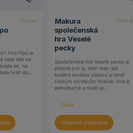
Makura
700
Kč
1 050
K
ipo
společenská
hra Veselé
pecky
ris? Hra Pipo je
á vaše děti od
Společenská hra Veselé pecky je
vejte se, na
přesně pro ty, kteří mají rádi
ete hrát! do...
kvalitní skvělou zábavu a fandí
českým výrobcům hraček. Hra je
jednoduchá a nudit se...
Detail
atné
Objednat předplatné