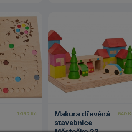
Makura dřevěná
1 090
Kč
640
K
stavebnice
Městečko 23