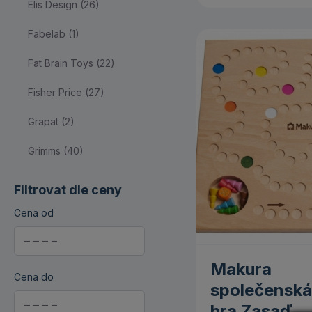
Elis Design (26)
(564)
Fabelab (1)
Ortopedické
pomůcky (12)
Fat Brain Toys (22)
Plyšové hračky (65)
Fisher Price (27)
Představivost a hraní
Grapat (2)
rolí (236)
Grimms (40)
Pro každého (708)
Haba (31)
Pro miminko (255)
Filtrovat dle ceny
Hape (20)
Cena od
Puzzle, skládačky a
hry (254)
Hravý koník (1)
Stavebnice (118)
Makura
Infantino (11)
Cena do
společenská
Venkovní hračky (47)
Janod (15)
hra Zasaď