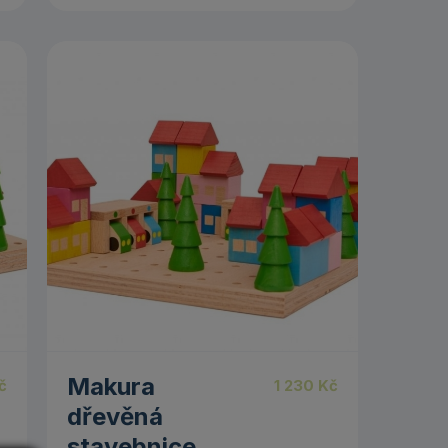
Makura
č
1 230
Kč
dřevěná
stavebnice