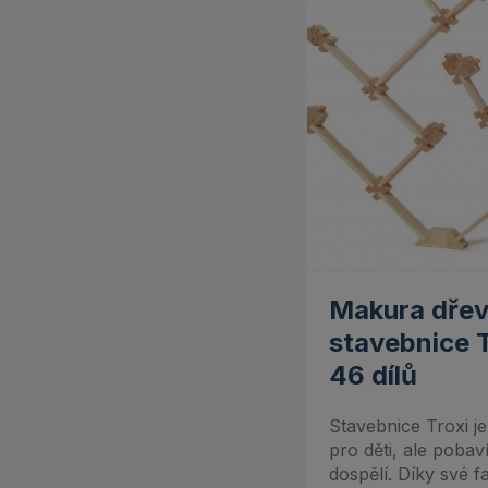
Makura (8)
Mamiee (7)
Maxi-Cosi (1)
Melissa & Doug (37)
Miktoys (14)
Moulin Roty (14)
Moyo Montessori (30)
Makura dře
Muffik (12)
stavebnice T
46 dílů
MyMoo (4)
Stavebnice Troxi j
Pikolo (6)
pro děti, ale pobaví 
dospělí. Díky své f
Plan Toys (69)