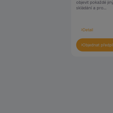
objevit pokaždé ji
PlayGo (1)
skládání a pro...
Playgro (10)
Playmobil (5)
Detail
Playtive (1)
Objednat předpl
Quercetti (7)
Small Foot (1)
Smartmax (1)
Stapelstein (8)
Taf Toys (18)
Teddies (1)