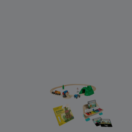
Tegu (7)
The Freckled Frog (1)
TickiT (6)
Toys for Life (1)
Trefl (2)
Trixie (11)
Tympanum (1)
Utukutu (7)
Vilac (6)
Vtech (10)
Weina (1)