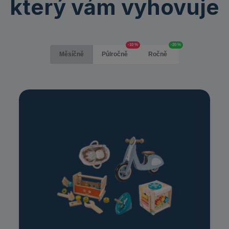
který vám vyhovuje
Měsíčně
Půlročně
Ročně