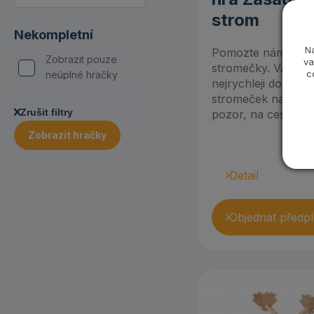
Vzdělávací hračky
Jollein (1)
strom
(325)
Nekompletní
Kamarád s knížkou
N
Pomozte nám v les
(2)
Zobrazit pouze
va
stromečky. Vaším ú
c
neúplné hračky
nejrychleji donést a
Lalaboom (1)
stromeček na lesní
Zrušit filtry
pozor, na cestě les
Lamaze (6)
Zobrazit hračky
Le Toy Van (10)
Detail
Legler (1)
Lesní Hračky (11)
Objednat předpl
Lilliputiens (12)
Little Dutch (68)
Lovevery (6)