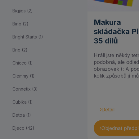
3 až 6 let (431)
Bigjigs (2)
Dřevěné hračky (422)
Makura
Bino (2)
Herní sety, panenky a
skládačka P
figurky (260)
Bright Starts (1)
35 dílů
Hrací deky a
Brio (2)
hrazdičky (24)
Hráli jste někdy tet
podobná, ale odlád
Chicco (1)
Hračky do vody (36)
obrazovek (: A podí
kolik způsobů jí můž
Clemmy (1)
Hudební nástroje a
hračky (70)
Connetix (3)
Knížky a poslech (112)
Cubika (1)
Detail
Kostýmy (4)
Detoa (1)
Montessori (321)
Objednat předpl
Djeco (42)
Motorické hračky