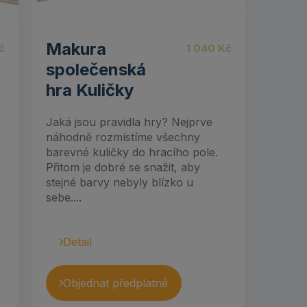
Makura
č
1 040
Kč
společenská
hra Kuličky
Jaká jsou pravidla hry? Nejprve
náhodně rozmístíme všechny
barevné kuličky do hracího pole.
Přitom je dobré se snažit, aby
stejné barvy nebyly blízko u
sebe....
Detail
Objednat předplatné