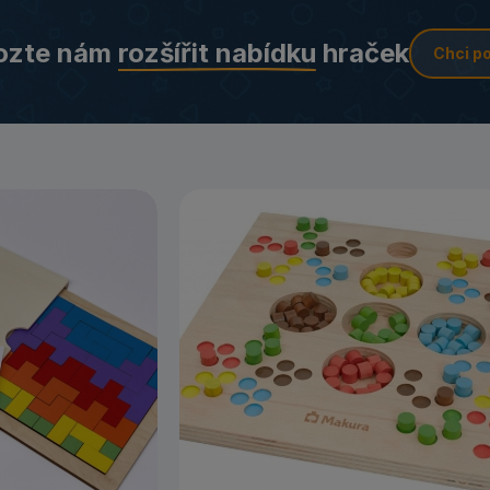
ozte nám
rozšířit nabídku
hraček
Chci p