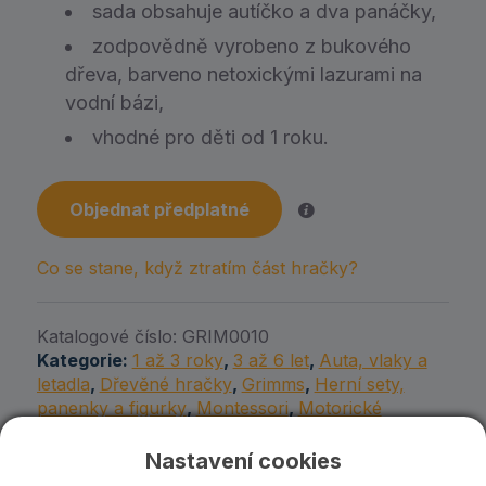
sada obsahuje autíčko a dva panáčky,
zodpovědně vyrobeno z bukového
dřeva, barveno netoxickými lazurami na
vodní bázi,
vhodné pro děti od 1 roku.
Objednat předplatné
Co se stane, když ztratím část hračky?
Katalogové číslo:
GRIM0010
Kategorie:
1 až 3 roky
,
3 až 6 let
,
Auta, vlaky a
letadla
,
Dřevěné hračky
,
Grimms
,
Herní sety,
panenky a figurky
,
Montessori
,
Motorické
hračky
,
Pro holky
,
Pro každého
,
Pro kluky
Nastavení cookies