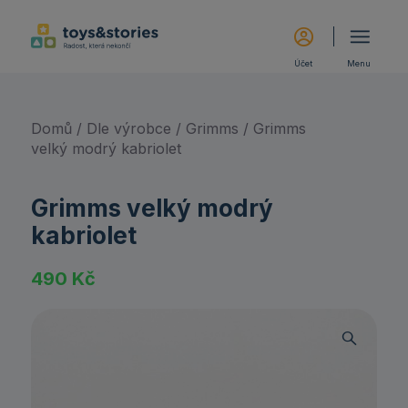
Účet
Menu
Domů
/
Dle výrobce
/
Grimms
/ Grimms
velký modrý kabriolet
Grimms velký modrý
kabriolet
490
Kč