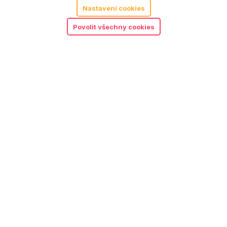
Nastavení cookies
Povolit všechny cookies
Grimms mechové oblázky
440
Kč
Detail
Objednat předplatné