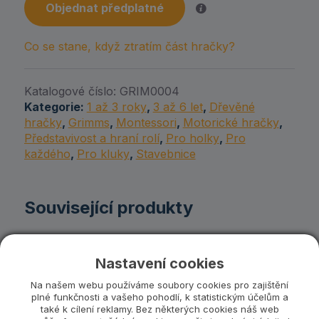
Objednat předplatné
Co se stane, když ztratím část hračky?
Katalogové číslo:
GRIM0004
Kategorie:
1 až 3 roky
,
3 až 6 let
,
Dřevěné
hračky
,
Grimms
,
Montessori
,
Motorické hračky
,
Představivost a hraní rolí
,
Pro holky
,
Pro
každého
,
Pro kluky
,
Stavebnice
Související produkty
Nastavení cookies
Na našem webu používáme soubory cookies pro zajištění
plné funkčnosti a vašeho pohodlí, k statistickým účelům a
také k cílení reklamy. Bez některých cookies náš web