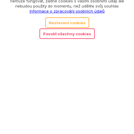
nemůže fungovat, žádné cookies s vašimi osobními údaji ale
nebudou použity do momentu, než udělíte svůj souhlas
Informace o zpracování osobních údajů
Nastavení cookies
Povolit všechny cookies
Grimms dřevěná stavebnice
1 040
Kč
barevné kostky 16 ks
Detail