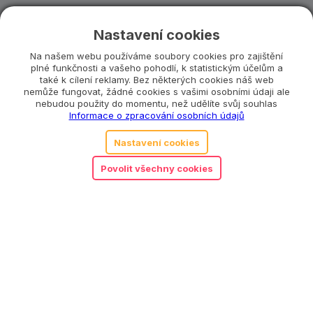
Katalogové číslo:
TRI0003
Nastavení cookies
Kategorie:
1 až 3 roky
,
Dřevěné hračky
,
Na našem webu používáme soubory cookies pro zajištění
Motorické hračky
,
Trixie
plné funkčnosti a vašeho pohodlí, k statistickým účelům a
také k cílení reklamy. Bez některých cookies náš web
nemůže fungovat, žádné cookies s vašimi osobními údaji ale
nebudou použity do momentu, než udělíte svůj souhlas
Související produkty
Informace o zpracování osobních údajů
Nastavení cookies
Povolit všechny cookies