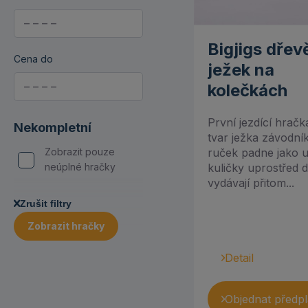
3 až 6 let (431)
Bigjigs (2)
Dřevěné hračky (422)
Bigjigs dřev
Bino (2)
Herní sety, panenky a
Cena do
ježek na
figurky (260)
Bright Starts (1)
kolečkách
Hrací deky a
Brio (2)
hrazdičky (24)
První jezdící hračk
Nekompletní
tvar ježka závodní
Chicco (1)
Hračky do vody (36)
ruček padne jako u
Zobrazit pouze
kuličky uprostřed 
neúplné hračky
Clemmy (1)
Hudební nástroje a
vydávají přitom...
hračky (70)
Connetix (3)
Zrušit filtry
Knížky a poslech (112)
Cubika (1)
Zobrazit hračky
Kostýmy (4)
Detoa (1)
Detail
Montessori (321)
Djeco (42)
Objednat předpl
Motorické hračky