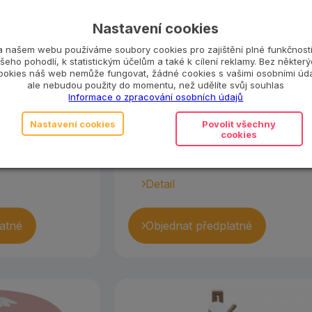
u
s hrazdičkou
Nastavení cookies
ocean mint
a našem webu používáme soubory cookies pro zajištění plné funkčnosti
šeho pohodlí, k statistickým účelům a také k cílení reklamy. Bez někter
ka s hrazdičkou
Plyšová hrající deka s hrazdičkou
ookies náš web nemůže fungovat, žádné cookies s vašimi osobními úda
šle s
ve tvaru mořské mušle s
ale nebudou použity do momentu, než udělíte svůj souhlas
Informace o zpracování osobních údajů
ky zavěšenými
podvodnímy zvířátky zavěšenými
ky jsou
na obloucích. Hračky jsou
Nastavení cookies
Povolit všechny
si je můžete vzít
odnímatelné, takže si je můžete vzí
cookies
třeba do...
Detail
atné
Objednat předplatné