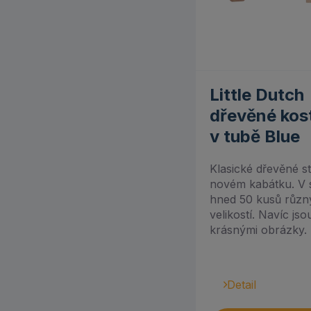
Tegu (7)
The Freckled Frog (1)
TickiT (6)
5.0
Toys for Life (1)
Little Dutch
dřevěné kos
Trefl (2)
v tubě Blue
Trixie (11)
Klasické dřevěné s
Tympanum (1)
novém kabátku. V s
hned 50 kusů různ
Utukutu (7)
velikostí. Navíc js
krásnými obrázky. 
Vilac (6)
Vtech (10)
Detail
Weina (1)