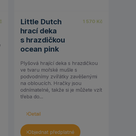
Little Dutch
č
1 570
Kč
hrací deka
s hrazdičkou
ě
ocean pink
Plyšová hrající deka s hrazdičkou
ve tvaru mořské mušle s
podvodnímy zvířátky zavěšenými
na obloucích. Hračky jsou
odnímatelné, takže si je můžete vzít
třeba do...
Detail
Objednat předplatné