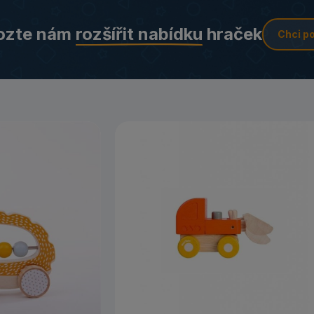
ozte nám
rozšířit nabídku
hraček
Chci p