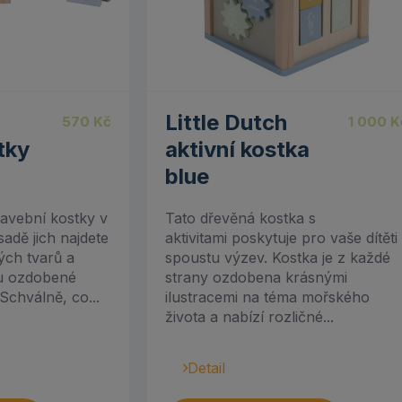
0
Little Dutch
570
Kč
1 000
K
tky
aktivní kostka
blue
tavební kostky v
Tato dřevěná kostka s
adě jich najdete
aktivitami poskytuje pro vaše dítěti
ých tvarů a
spoustu výzev. Kostka je z každé
ou ozdobené
strany ozdobena krásnými
Schválně, co...
ilustracemi na téma mořského
života a nabízí rozličné...
Detail