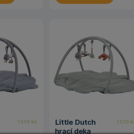
Little Dutch
1 570
Kč
1 570
K
hrací deka