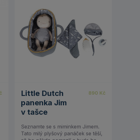
Little Dutch
č
890
Kč
panenka Jim
v tašce
Seznamte se s miminkem Jimem.
Tato milý plyšový panáček se těší,