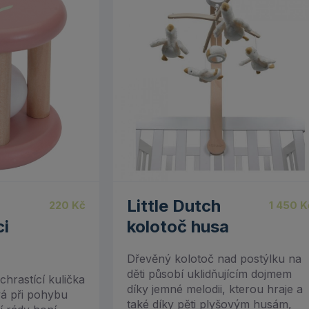
Little Dutch
220
Kč
1 450
K
ci
kolotoč husa
Dřevěný kolotoč nad postýlku na
děti působí uklidňujícím dojmem
hrastící kulička
díky jemné melodii, kterou hraje a
vá při pohybu
také díky pěti plyšovým husám,