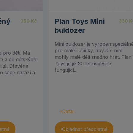
ěný
Plan Toys Mini
350
Kč
330
K
buldozer
Mini buldozer je vyroben speciáln
pro malé ručičky, aby si s ním
a pro děti. Má
mohly malé děti snadno hrát. Plan
ka a do dětských
Toys je již 30 let úspěšně
litá. Dřevěné
fungující...
do sebe naráží a
Detail
atné
Objednat předplatné