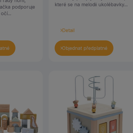
í rády honí,
které se na melodii ukolébavky...
Hračka podporuje
očí...
Detail
atné
Objednat předplatné