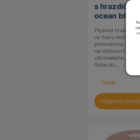
Vzdělávací hračky
s hrazdičko
Jollein (1)
(325)
ocean blue
Kamarád s knížkou
N
(2)
va
Plyšová hrající de
c
ve tvaru mořské mu
Lalaboom (1)
podvodnímy zvířát
na obloucích. Hrač
Lamaze (6)
odnímatelné, takže 
třeba do...
Le Toy Van (10)
Legler (1)
Detail
Lesní Hračky (11)
Objednat předpl
Lilliputiens (12)
Little Dutch (68)
Lovevery (6)