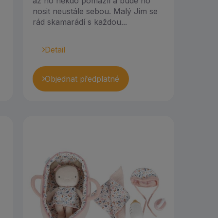
až ho někdo pomazlí a bude ho
nosit neustále sebou. Malý Jim se
rád skamarádí s každou...
Detail
Objednat předplatné