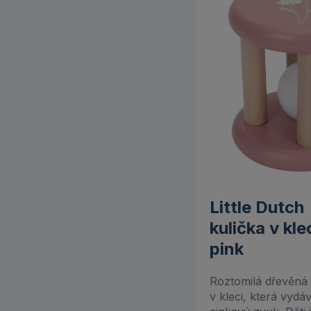
Makura (8)
Mamiee (7)
Maxi-Cosi (1)
Melissa & Doug (37)
Miktoys (14)
Moulin Roty (14)
Moyo Montessori (30)
Little Dutch
Muffik (12)
kulička v kle
MyMoo (4)
pink
Pikolo (6)
Roztomilá dřevěná c
v kleci, která vydá
Plan Toys (69)