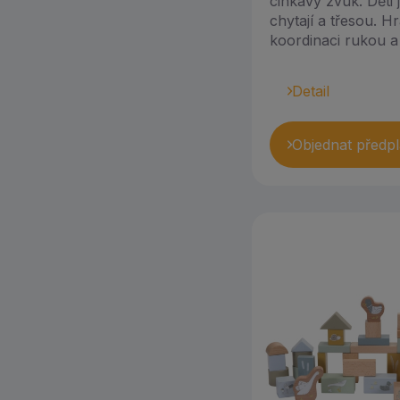
cinkavý zvuk. Děti j
chytají a třesou. 
PlayGo (1)
koordinaci rukou a 
Playgro (10)
Detail
Playmobil (5)
Playtive (1)
Objednat předpl
Quercetti (7)
Small Foot (1)
Smartmax (1)
Stapelstein (8)
Taf Toys (18)
Teddies (1)