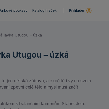
Přihlášení
Darkové poukazy
Katalog hraček
á lávka Utugou – úzká
vka Utugou – úzká
to jen dětská zábava, ale určitě i vy na svém
vání zpevní celé tělo a mysl musí začít
plňkem k balančním kamenům Stapelstein.