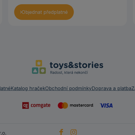
Objednat předplatné
latné
Katalog hraček
Obchodní podmínky
Doprava a platba
Z
.o.