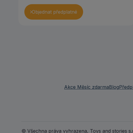
Objednat předplatné
Akce Měsíc zdarma
Blog
Předp
© Všechna práva vyhrazena, Toys and stories s.r