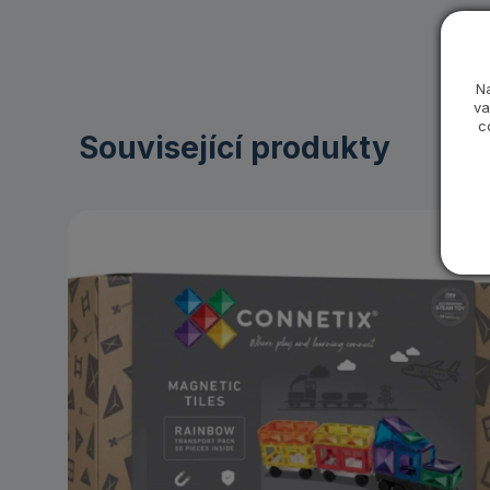
N
va
c
Související produkty