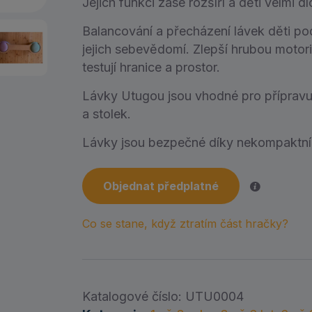
Jejich funkci zase rozšíří a děti velmi d
Balancování a přecházení lávek děti pod
jejich sebevědomí. Zlepší hrubou motor
testují hranice a prostor.
Lávky Utugou jsou vhodné pro přípravu o
a stolek.
Lávky jsou bezpečné díky nekompaktní
Objednat předplatné
Co se stane, když ztratím část hračky?
Katalogové číslo:
UTU0004