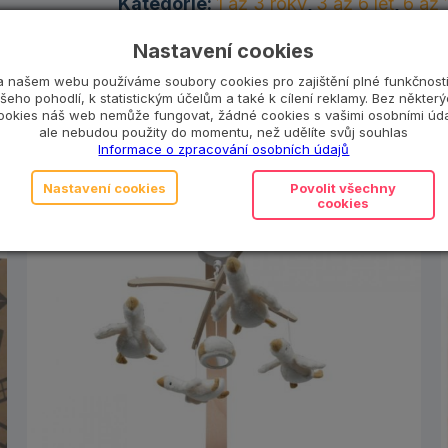
Kategorie:
1 až 3 roky
,
3 až 6 let
,
6 až 
hračky
,
Dřevěné hračky
,
Montessori
,
Mo
Nastavení cookies
kluky
,
Utukutu
,
Venkovní hračky
a našem webu používáme soubory cookies pro zajištění plné funkčnosti
šeho pohodlí, k statistickým účelům a také k cílení reklamy. Bez někter
ookies náš web nemůže fungovat, žádné cookies s vašimi osobními úda
ale nebudou použity do momentu, než udělíte svůj souhlas
Informace o zpracování osobních údajů
Nastavení cookies
Povolit všechny
cookies