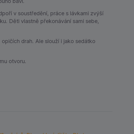
louho baví.
poří v soustředění, práce s lávkami zvýší
iku. Děti vlastně překonávání sami sebe,
pičích drah. Ale slouží i jako sedátko
mu otvoru.