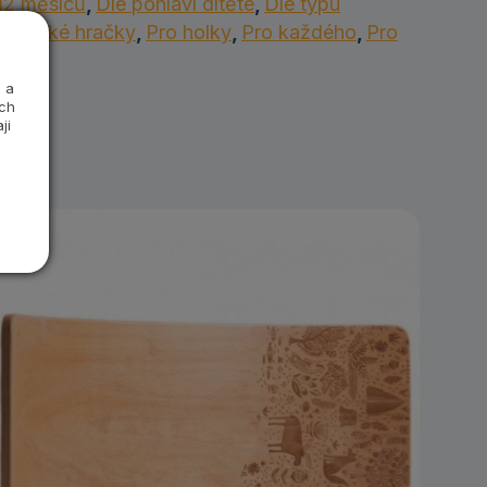
12 měsíců
,
Dle pohlaví dítěte
,
Dle typu
torické hračky
,
Pro holky
,
Pro každého
,
Pro
 a
ých
ji