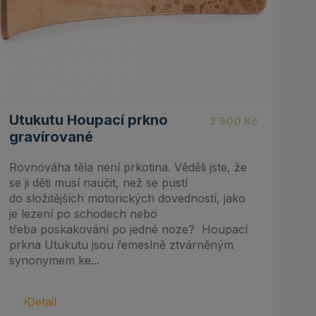
Utukutu Houpací prkno
2 900
Kč
gravírované
Rovnováha těla není prkotina. Věděli jste, že
se ji děti musí naučit, než se pustí
do složitějších motorických dovedností, jako
je lezení po schodech nebo
třeba poskakování po jedné noze? Houpací
prkna Utukutu jsou řemeslně ztvárněným
synonymem ke...
Detail