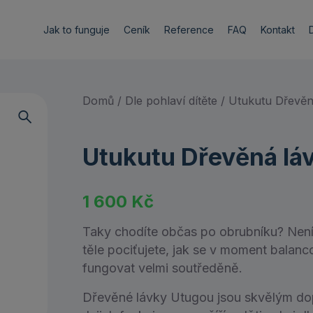
Jak to funguje
Ceník
Reference
FAQ
Kontakt
Domů
/
Dle pohlaví dítěte
/ Utukutu Dřevěn
Utukutu Dřevěná lá
1 600
Kč
Taky chodíte občas po obrubníku? Není 
těle pociťujete, jak se v moment balanco
fungovat velmi soutředěně.
Dřevěné lávky Utugou jsou skvělým do