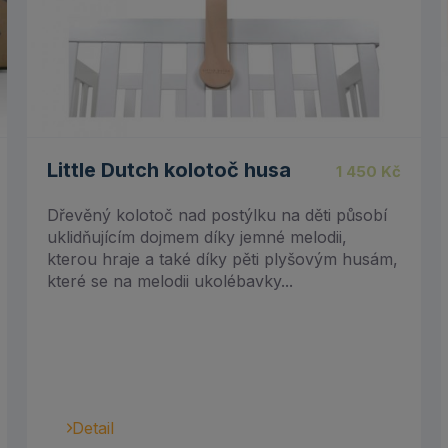
Little Dutch kolotoč husa
1 450
Kč
Dřevěný kolotoč nad postýlku na děti působí
uklidňujícím dojmem díky jemné melodii,
kterou hraje a také díky pěti plyšovým husám,
které se na melodii ukolébavky...
Detail