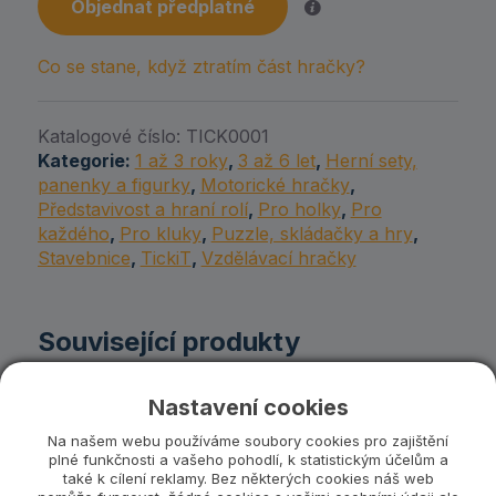
Objednat předplatné
Co se stane, když ztratím část hračky?
Katalogové číslo:
TICK0001
Kategorie:
1 až 3 roky
,
3 až 6 let
,
Herní sety,
panenky a figurky
,
Motorické hračky
,
Představivost a hraní rolí
,
Pro holky
,
Pro
každého
,
Pro kluky
,
Puzzle, skládačky a hry
,
Stavebnice
,
TickiT
,
Vzdělávací hračky
Související produkty
Nastavení cookies
Na našem webu používáme soubory cookies pro zajištění
plné funkčnosti a vašeho pohodlí, k statistickým účelům a
také k cílení reklamy. Bez některých cookies náš web