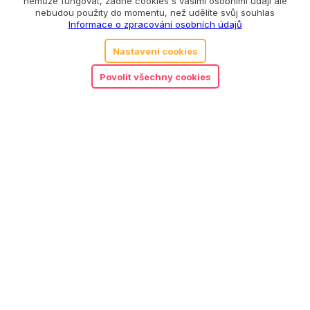
nemůže fungovat, žádné cookies s vašimi osobními údaji ale
nebudou použity do momentu, než udělíte svůj souhlas
Informace o zpracování osobních údajů
Nastavení cookies
Povolit všechny cookies
5.00
Little Dutch dřevěné kostky
570
Kč
v tubě Blue
Detail