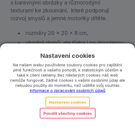
s barevnými obrázky a různorodými
texturami ke zkoumání, které podporují
rozvoj smyslů a jemné motoriky dítěte.
rozměry 20 x 20 x 8 cm,
vhodná domů, ale třeba i na dovolenou
nebo na návštěvu,
Nastavení cookies
určeno pro děti od narození.
Na našem webu používáme soubory cookies pro zajištění
plné funkčnosti a vašeho pohodlí, k statistickým účelům a
také k cílení reklamy. Bez některých cookies náš web
Objednat předplatné
nemůže fungovat, žádné cookies s vašimi osobními údaji ale
nebudou použity do momentu, než udělíte svůj souhlas
Informace o zpracování osobních údajů
Co se stane, když ztratím část hračky?
Nastavení cookies
Povolit všechny cookies
Katalogové číslo:
TAFT0016
Kategorie:
0 až 6 měsíců
,
6 až 12 měsíců
,
Knížky
a poslech
,
Montessori
,
Pro holky
,
Pro každého
,