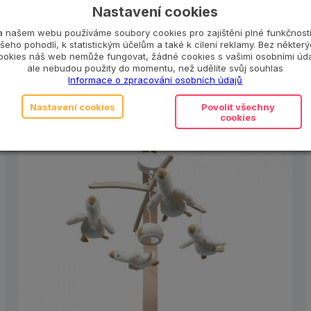
Motorické hračky
,
MyMoo
,
Plyšové hr
Nastavení cookies
miminko
,
Vzdělávací hračky
a našem webu používáme soubory cookies pro zajištění plné funkčnosti
šeho pohodlí, k statistickým účelům a také k cílení reklamy. Bez někter
ookies náš web nemůže fungovat, žádné cookies s vašimi osobními úda
ale nebudou použity do momentu, než udělíte svůj souhlas
Informace o zpracování osobních údajů
Nastavení cookies
Povolit všechny
cookies