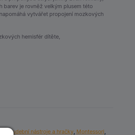
ch barev je rovněž velkým plusem této
napomáhá vytvářet propojení mozkových
kových hemisfér dítěte,
íců
,
Hudební nástroje a hračky
,
Montessori
,