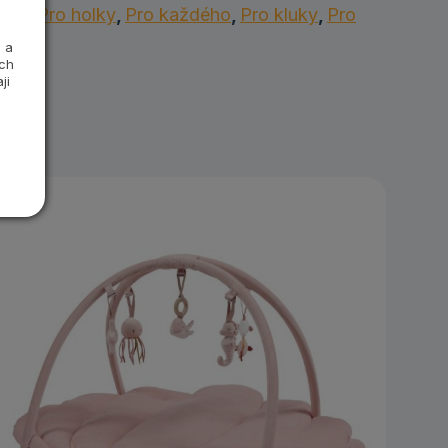
ačky
,
Pro holky
,
Pro každého
,
Pro kluky
,
Pro
 a
ých
ji