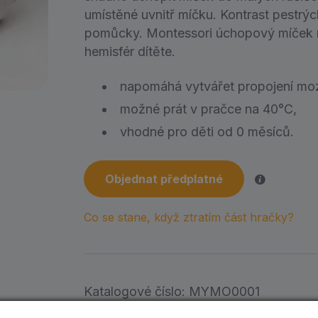
umístěné uvnitř míčku. Kontrast pestrý
pomůcky. Montessori úchopový míček 
hemisfér dítěte.
napomáhá vytvářet propojení moz
možné prát v pračce na 40°C,
vhodné pro děti od 0 měsíců.
Objednat předplatné
Co se stane, když ztratím část hračky?
Katalogové číslo:
MYMO0001
Kategorie:
0 až 6 měsíců
,
6 až 12 měs