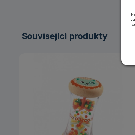
N
va
c
Související produkty