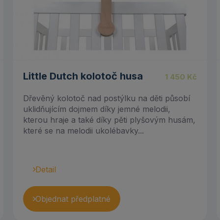
Little Dutch kolotoč husa
1 450
Kč
Dřevěný kolotoč nad postýlku na děti působí
uklidňujícím dojmem díky jemné melodii,
kterou hraje a také díky pěti plyšovým husám,
které se na melodii ukolébavky...
Detail
Objednat předplatné