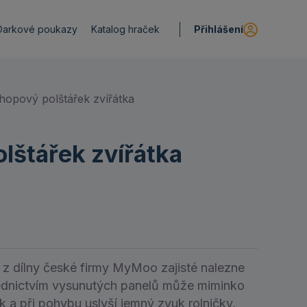
Přihlášení
Darkové poukazy
Katalog hraček
opový polštářek zvířátka
štářek zvířátka
z dílny české firmy MyMoo zajisté nalezne
řednictvím vysunutých panelů může miminko
 a při pohybu uslyší jemný zvuk rolničky,