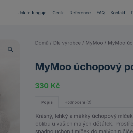
Jak to funguje
Ceník
Reference
FAQ
Kontakt
Domů
/
Dle výrobce
/
MyMoo
/ MyMoo úch
MyMoo úchopový pol
330
Kč
Popis
Hodnocení (0)
Krásný, lehký a měkký úchopový míček 
oblibu u vašich malých děťátek. Prost
snadno uchopit míček do malých ručiček