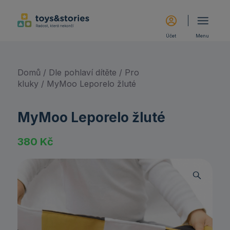
Účet
Menu
Domů
/
Dle pohlaví dítěte
/
Pro
kluky
/ MyMoo Leporelo žluté
MyMoo Leporelo žluté
380
Kč