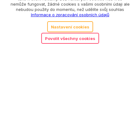
nemůže fungovat, žádné cookies s vašimi osobními údaji ale
nebudou použity do momentu, než udělíte svůj souhlas
Informace o zpracování osobních údajů
Nastavení cookies
Povolit všechny cookies
MyMoo úchopový polštářek
330
Kč
zvířátka