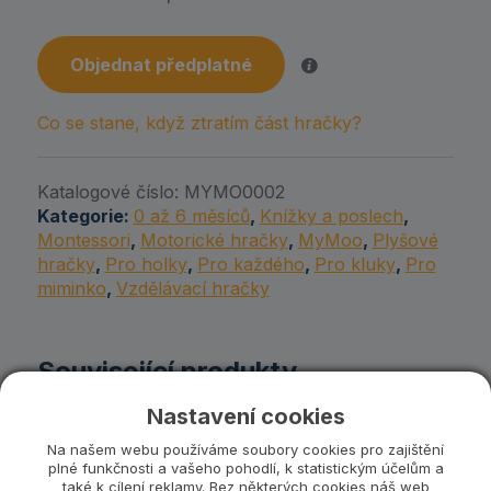
Objednat předplatné
Co se stane, když ztratím část hračky?
Katalogové číslo:
MYMO0002
Kategorie:
0 až 6 měsíců
,
Knížky a poslech
,
Montessori
,
Motorické hračky
,
MyMoo
,
Plyšové
hračky
,
Pro holky
,
Pro každého
,
Pro kluky
,
Pro
miminko
,
Vzdělávací hračky
Související produkty
Nastavení cookies
Na našem webu používáme soubory cookies pro zajištění
plné funkčnosti a vašeho pohodlí, k statistickým účelům a
také k cílení reklamy. Bez některých cookies náš web