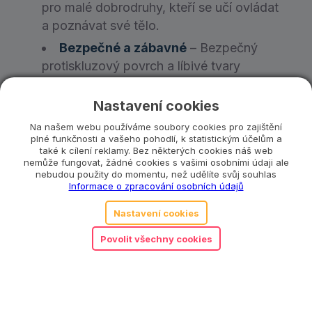
pro malé dobrodruhy, kteří se učí ovládat
a poznávat své tělo.
Bezpečné a zábavné
– Bezpečný
protiskluzový povrch a líbivé tvary
zajišťují, že Vaše dítě při hraní zůstane
v bezpečí. Ideální pro indoor i outdoor
Nastavení cookies
hraní.
Na našem webu používáme soubory cookies pro zajištění
plné funkčnosti a vašeho pohodlí, k statistickým účelům a
Neomezené možnosti hry
–
Nabízí
také k cílení reklamy. Bez některých cookies náš web
širokou škálu aktivit – od stání na jedné
nemůže fungovat, žádné cookies s vašimi osobními údaji ale
nebudou použity do momentu, než udělíte svůj souhlas
noze, přes hru „zem je láva“, až po házení
Informace o zpracování osobních údajů
míčem. Vaše dítě se nikdy nebude nudit!
Nastavení cookies
Podpora kreativity a představivosti
–
Balanční kameny podporují fyzický vývoj
Povolit všechny cookies
a motivují děti k používání jejich fantazie
a kreativity během hry.