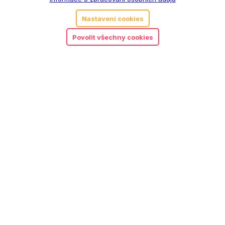
Nastavení cookies
Povolit všechny cookies
Clemmy 22 kostek
400
Kč
Detail
Objednat předplatné