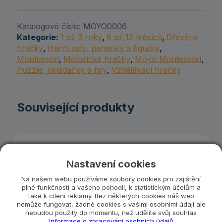
Katalogové číslo:
MOYO0006
Kategorie:
1 až 3 roky
,
6 až 12 měsíců
,
Dřevěné
hračky
,
Herní sety, panenky a figurky
,
Montessori
,
Motorické hračky
,
Moyo Montessori
,
Puzzle, skládačky a hry
,
Vzdělávací hračky
Související produkty
Nastavení cookies
Na našem webu používáme soubory cookies pro zajištění
plné funkčnosti a vašeho pohodlí, k statistickým účelům a
také k cílení reklamy. Bez některých cookies náš web
nemůže fungovat, žádné cookies s vašimi osobními údaji ale
nebudou použity do momentu, než udělíte svůj souhlas
Informace o zpracování osobních údajů