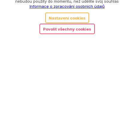
nebudou použity do momentu, než udělíte svůj souhlas
Informace o zpracování osobních údajů
Nastavení cookies
Povolit všechny cookies
Melissa & Doug měkké
860
Kč
kostky s obrázky
Detail
Objednat předplatné