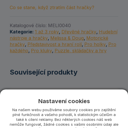
Co se stane, když ztratím část hračky?
Katalogové číslo:
MELI0040
Kategorie:
1 až 3 roky
,
Dřevěné hračky
,
Hudební
nástroje a hračky
,
Melissa & Doug
,
Motorické
hračky
,
Představivost a hraní rolí
,
Pro holky
,
Pro
každého
,
Pro kluky
,
Puzzle, skládačky a hry
Související produkty
Nastavení cookies
Na našem webu používáme soubory cookies pro zajištění
plné funkčnosti a vašeho pohodlí, k statistickým účelům a
také k cílení reklamy. Bez některých cookies náš web
nemůže fungovat, žádné cookies s vašimi osobními údaji ale