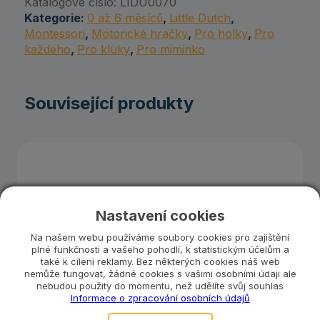
Katalogové číslo:
LIDU0070
Kategorie:
0 až 6 měsíců
,
Little Dutch
,
Montessori
,
Motorické hračky
,
Pro holky
,
Pro
každého
,
Pro kluky
,
Pro miminko
Související produkty
Nastavení cookies
Na našem webu používáme soubory cookies pro zajištění
plné funkčnosti a vašeho pohodlí, k statistickým účelům a
také k cílení reklamy. Bez některých cookies náš web
nemůže fungovat, žádné cookies s vašimi osobními údaji ale
nebudou použity do momentu, než udělíte svůj souhlas
Informace o zpracování osobních údajů