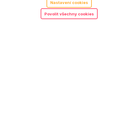
Nastavení cookies
Povolit všechny cookies
Little Dutch hrací deka
1 570
Kč
s hrazdičkou ocean blue
Detail
Objednat předplatné