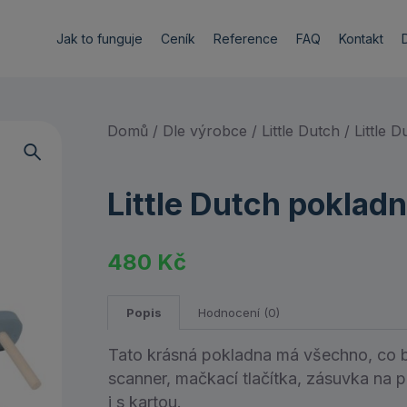
Jak to funguje
Ceník
Reference
FAQ
Kontakt
Domů
/
Dle výrobce
/
Little Dutch
/ Little 
Little Dutch poklad
480
Kč
Popis
Hodnocení (0)
Tato krásná pokladna má všechno, co bud
scanner, mačkací tlačítka, zásuvka na pe
i s kartou.