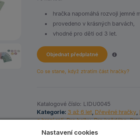
hračka napomáhá rozvoji jemné m
provedeno v krásných barvách,
vhodné pro děti od 3 let.
Objednat předplatné
Co se stane, když ztratím část hračky?
Katalogové číslo:
LIDU0045
Kategorie:
3 až 6 let
,
Dřevěné hračky
,
a hraní rolí
,
Pro holky
,
Pro každého
,
Pro
Nastavení cookies