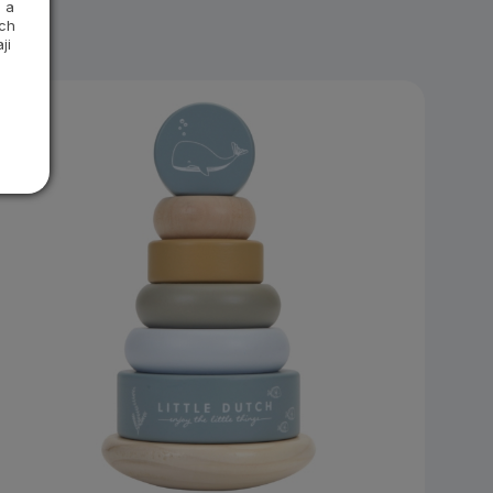
 a
ých
ji