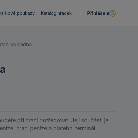
Přihlášení
Darkové poukazy
Katalog hraček
Dutch pokladna
na
ete při hraní potřebovat. Její součástí je
níze, hrací peníze a platební terminál