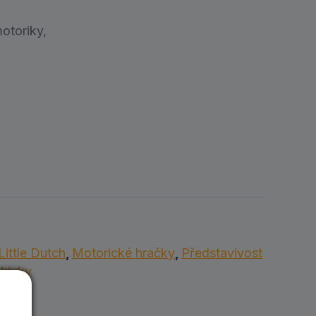
otoriky,
Little Dutch
,
Motorické hračky
,
Představivost
 kluky