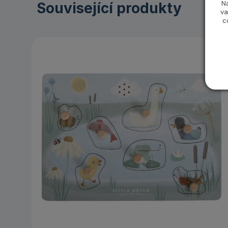
N
Související produkty
va
c