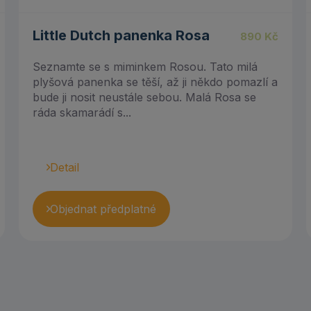
5.00
Little Dutch panenka Rosa
890
Kč
Seznamte se s miminkem Rosou. Tato milá
plyšová panenka se těší, až ji někdo pomazlí a
bude ji nosit neustále sebou. Malá Rosa se
ráda skamarádí s...
Detail
Objednat předplatné