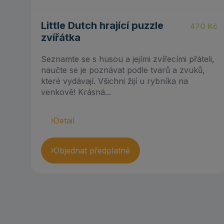
5.00
Little Dutch hrající puzzle
470
Kč
zvířátka
Seznamte se s husou a jejími zvířecími přáteli,
naučte se je poznávat podle tvarů a zvuků,
které vydávají. Všichni žijí u rybníka na
venkově! Krásná...
Detail
Objednat předplatné