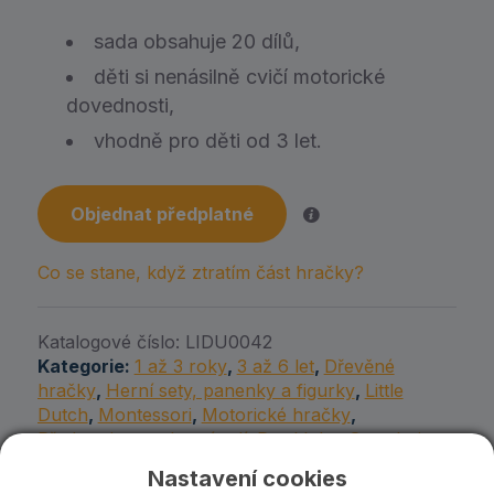
sada obsahuje 20 dílů,
děti si nenásilně cvičí motorické
dovednosti,
vhodně pro děti od 3 let.
Objednat předplatné
Co se stane, když ztratím část hračky?
Katalogové číslo:
LIDU0042
Kategorie:
1 až 3 roky
,
3 až 6 let
,
Dřevěné
hračky
,
Herní sety, panenky a figurky
,
Little
Dutch
,
Montessori
,
Motorické hračky
,
Představivost a hraní rolí
,
Pro kluky
,
Stavebnice
Nastavení cookies