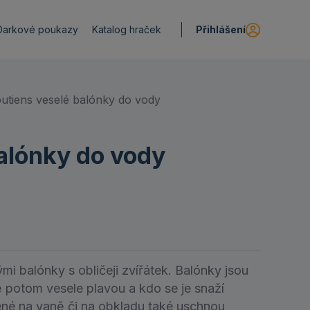
Přihlášení
Darkové poukazy
Katalog hraček
iputiens veselé balónky do vody
balónky do vody
mi balónky s obličeji zvířátek. Balónky jsou
ině potom vesele plavou a kdo se je snaží
cené na vaně či na obkladu také uschnou