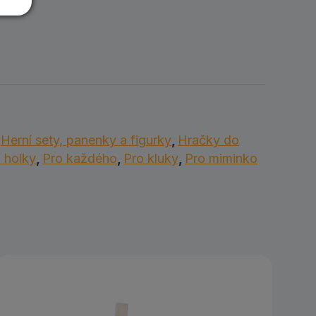
,
Herní sety, panenky a figurky
,
Hračky do
 holky
,
Pro každého
,
Pro kluky
,
Pro miminko