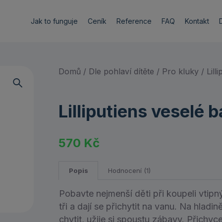
Jak to funguje
Ceník
Reference
FAQ
Kontakt
Domů
/
Dle pohlaví dítěte
/
Pro kluky
/ Lill
Lilliputiens veselé 
570
Kč
Popis
Hodnocení (1)
Pobavte nejmenší děti při koupeli vtipný
tři a dají se přichytit na vanu. Na hlad
chytit, užije si spoustu zábavy. Přichy