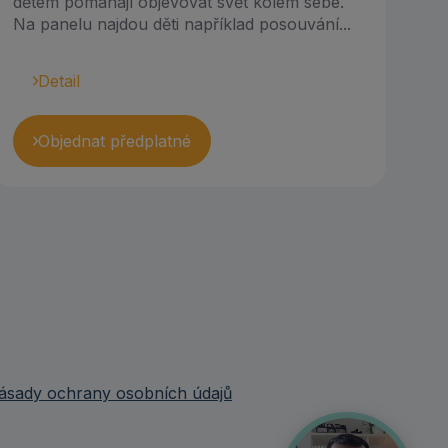
dětem pomáhají objevovat svět kolem sebe.
Na panelu najdou děti například posouvání...
Detail
Objednat předplatné
ásady ochrany osobních údajů