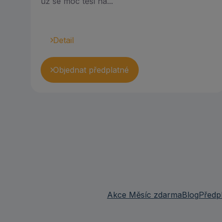
už se moc těší na...
Detail
Objednat předplatné
Akce Měsíc zdarma
Blog
Předp