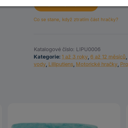
Objednat předplatné
Co se stane, když ztratím část hračky?
Katalogové číslo:
LIPU0006
Kategorie:
1 až 3 roky
,
6 až 12 měsíců
vody
,
Lilliputiens
,
Motorické hračky
,
Pro