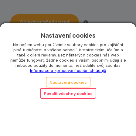
Objednat předplatné
Nastavení cookies
Co se stane, když ztratím část hračky?
Na našem webu používáme soubory cookies pro zajištění
plné funkčnosti a vašeho pohodlí, k statistickým účelům a
také k cílení reklamy. Bez některých cookies náš web
Katalogové číslo:
LTVA0002
nemůže fungovat, žádné cookies s vašimi osobními údaji ale
Kategorie:
0 až 6 měsíců
,
6 až 12 měsíců
,
nebudou použity do momentu, než udělíte svůj souhlas
Dřevěné hračky
,
Le Toy Van
,
Pro holky
,
Pro
Informace o zpracování osobních údajů
každého
,
Pro kluky
,
Pro miminko
Nastavení cookies
Povolit všechny cookies
Související produkty