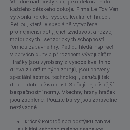
Vhodné nad postýlku či jako dekorace do
každého dětského pokoje. Firma Le Toy Van
vytvořila kolekci vysoce kvalitních hraček
Petilou, která je speciálně vytvořena
pro nejmenší děti, jejich zvídavost a rozvoj
motorických i senzorických schopností
formou zábavné hry. Petilou hledá inspiraci
v barvách duhy a přirozeném vývoji dítěte.
Hračky jsou vyrobeny z vysoce kvalitního
dřeva z udržitelných zdrojů, jsou barveny
speciální šetrnou technologií, zaručují tak
dlouhodobou životnost. Splňují nejpřísnější
bezpečnostní normy. Všechny hrany hraček
jsou zaoblené. Použité barvy jsou zdravotně
nezávadné.
krásný kolotoč nad postýlku zabaví
a uklidní každého malého nespavce,