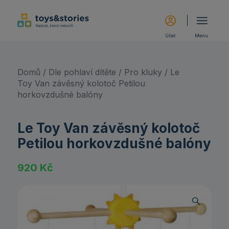
Účet
Menu
Domů
/
Dle pohlaví dítěte
/
Pro kluky
/ Le
Toy Van závěsný kolotoč Petilou
horkovzdušné balóny
Le Toy Van závěsný kolotoč
Petilou horkovzdušné balóny
920
Kč