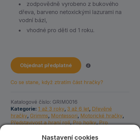
zodpovědně vyrobeno z bukového
dřeva, barveno netoxickými lazurami na
vodní bázi,
vhodné pro děti od 1 roku.
Objednat předplatné
Co se stane, když ztratím část hračky?
Katalogové číslo:
GRIM0016
Kategorie:
1 až 3 roky
,
3 až 6 let
,
Dřevěné
hračky
,
Grimms
,
Montessori
,
Motorické hračky
,
Představivost a hraní rolí
,
Pro holky
,
Pro
každého
,
Pro kluky
,
Puzzle, skládačky a hry
Nastavení cookies