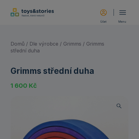
Účet
Menu
Domů
/
Dle výrobce
/
Grimms
/ Grimms
střední duha
Grimms střední duha
1 600
Kč