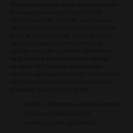
Představujeme vám úplně novou hračku na
kolečkách plnou nejrůznějších aktivit.
Červený vagónek s madlem veze spoustu
zábavy! Barevné tvary mohou děti mačkat
a učit se je rozpoznávat. Zajisté je potěší
i usměvavý pejsek, kterého mohou na
vozíčku vozit jako pasažéra. Děti mohou
tlačit vagónek před sebou nebo táhnout
za sebou. Může jim tak napomoci ke
zvládnutí jejich prvních krůčků. Vaše děťátko
se hrou a aktivitami naučí poznávat barvy,
písmenka, tvary a mnoho jiného.
rozvíjí u dětí jemnou a hrubou motoriku,
hračka je v českém jazyce,
vhodné pro děti od 6 měsíců.