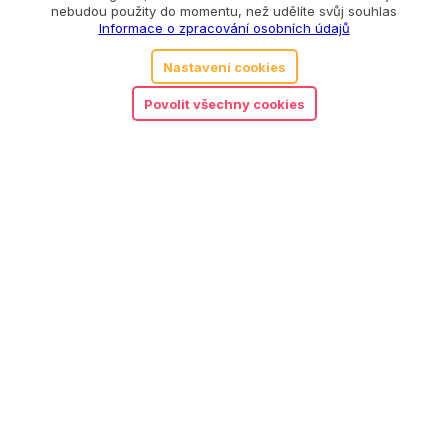
nebudou použity do momentu, než udělíte svůj souhlas
Informace o zpracování osobních údajů
Nastavení cookies
Povolit všechny cookies
SLEVA 250 Kč na
předplatné
Fisher Price naučný laptop
830
Kč
Přihlaste si náš pravidelný e-mailový
zpravodaj ze světa hraček a pošleme
Detail
vám slevový kód na 250 Kč na vaše