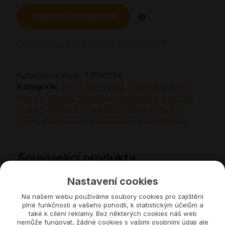
Objednat předplatné
Co se stane, když ztratím část hračky?
Katalogové číslo:
FIPR0014
Kategorie:
1 až 3 roky
,
6 až 12 měsíců
,
Auta,
vlaky a letadla
,
Chodítka, odrážedla a pojízdné
hračky
,
Fisher Price
,
Motorické hračky
,
Pro
holky
,
Pro každého
,
Pro kluky
,
Pro miminko
Související produkty
Nastavení cookies
×
Na našem webu používáme soubory cookies pro zajištění
plné funkčnosti a vašeho pohodlí, k statistickým účelům a
také k cílení reklamy. Bez některých cookies náš web
nemůže fungovat, žádné cookies s vašimi osobními údaji ale