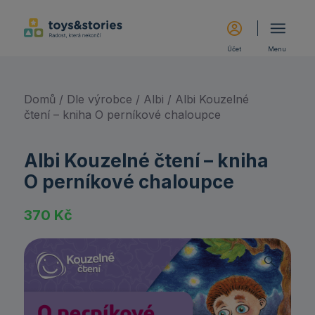
Účet
Menu
Domů
/
Dle výrobce
/
Albi
/ Albi Kouzelné
čtení – kniha O perníkové chaloupce
Albi Kouzelné čtení – kniha
O perníkové chaloupce
370
Kč