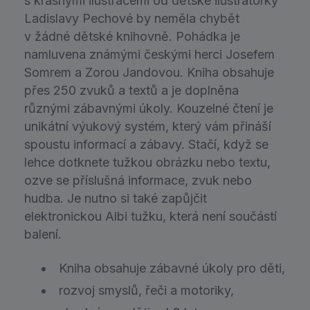
s krásnými ilustracemi od dětské ilustrátorky
Ladislavy Pechové by neměla chybět
v žádné dětské knihovně. Pohádka je
namluvena známými českými herci Josefem
Somrem a Zorou Jandovou. Kniha obsahuje
přes 250 zvuků a textů a je doplněna
různými zábavnými úkoly. Kouzelné čtení je
unikátní výukový systém, který vám přináší
spoustu informací a zábavy. Stačí, když se
lehce dotknete tužkou obrázku nebo textu,
ozve se příslušná informace, zvuk nebo
hudba. Je nutno si také zapůjčit
elektronickou Albi tužku, která není součástí
balení.
Kniha obsahuje zábavné úkoly pro děti,
rozvoj smyslů, řeči a motoriky,