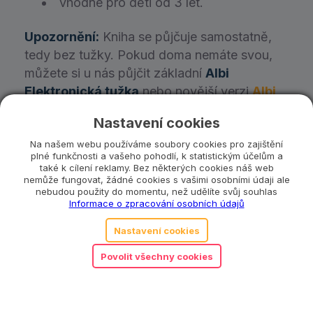
vhodné pro děti od 3 let.
Upozornění:
Kniha se půjčuje samostatně,
tedy bez tužky. Pokud doma nemáte svou,
můžete si u nás půjčit základní
Albi
Elektronická tužka
,nebo novější verzi
Albi
Elektronická tužka 2.0
Nastavení cookies
Na našem webu používáme soubory cookies pro zajištění
Objednat předplatné
plné funkčnosti a vašeho pohodlí, k statistickým účelům a
také k cílení reklamy. Bez některých cookies náš web
nemůže fungovat, žádné cookies s vašimi osobními údaji ale
Co se stane, když ztratím část hračky?
nebudou použity do momentu, než udělíte svůj souhlas
Informace o zpracování osobních údajů
Nastavení cookies
Katalogové číslo:
ALBI0028
Kategorie:
1 až 3 roky
,
3 až 6 let
,
Albi
,
Knížky a
Povolit všechny cookies
poslech
,
Pro holky
,
Pro každého
,
Pro kluky
,
Vzdělávací hračky