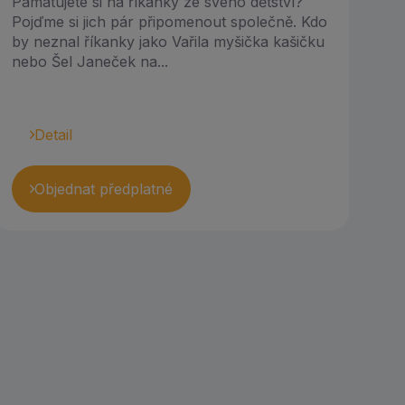
Pamatujete si na říkanky ze svého dětství?
Pojďme si jich pár připomenout společně. Kdo
by neznal říkanky jako Vařila myšička kašičku
nebo Šel Janeček na...
Detail
Objednat předplatné