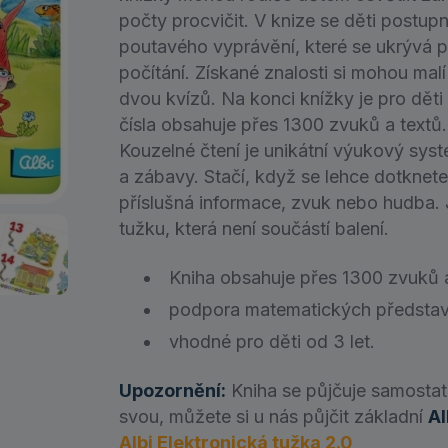
počty procvičit. V knize se děti postup
poutavého vyprávění, které se ukrývá po
počítání. Získané znalosti si mohou mal
dvou kvízů. Na konci knížky je pro děti
čísla obsahuje přes 1300 zvuků a textů.
Kouzelné čtení je unikátní výukový syst
a zábavy. Stačí, když se lehce dotknet
příslušná informace, zvuk nebo hudba. J
tužku, která není součástí balení.
Kniha obsahuje přes 1300 zvuků a
podpora matematických představ, 
vhodné pro děti od 3 let.
Upozornění:
Kniha se půjčuje samosta
svou, můžete si u nás půjčit základní
Al
Albi Elektronická tužka 2.0