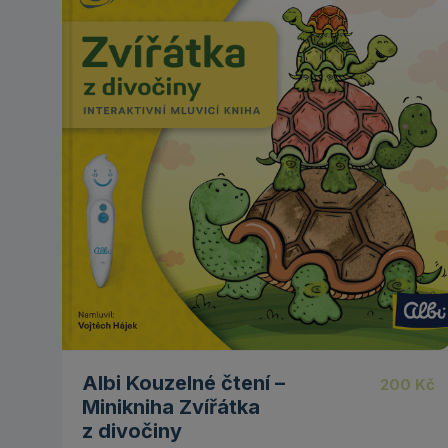
Albi Kouzelné čtení –
200
Kč
Minikniha Zvířátka
z divočiny