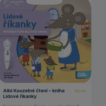
Albi Kouzelné čtení – kniha
190
Kč
Lidové říkanky