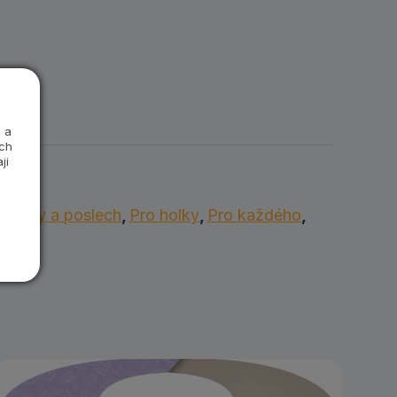
 a
ých
ji
Knížky a poslech
,
Pro holky
,
Pro každého
,