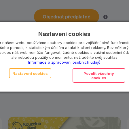
Objednat předplatné
Co se stane, když ztratím část hračky?
Nastavení cookies
a našem webu používáme soubory cookies pro zajištění plné funkčnosti
šeho pohodlí, k statistickým účelům a také k cílení reklamy. Bez někter
ookies náš web nemůže fungovat, žádné cookies s vašimi osobními úda
ale nebudou použity do momentu, než udělíte svůj souhlas
Katalogové číslo:
ALBI0025
Informace o zpracování osobních údajů
Kategorie:
1 až 3 roky
,
3 až 6 let
,
Albi
,
Nastavení cookies
Povolit všechny
Pro kluky
,
Vzdělávací hračky
cookies