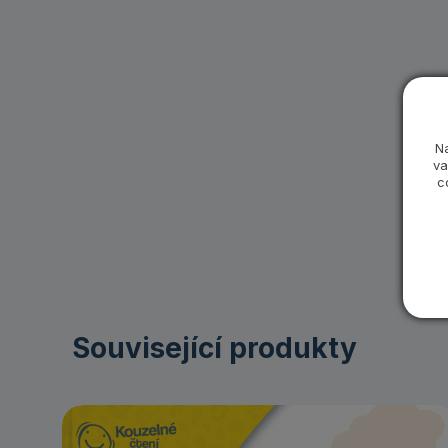
N
va
c
Související produkty