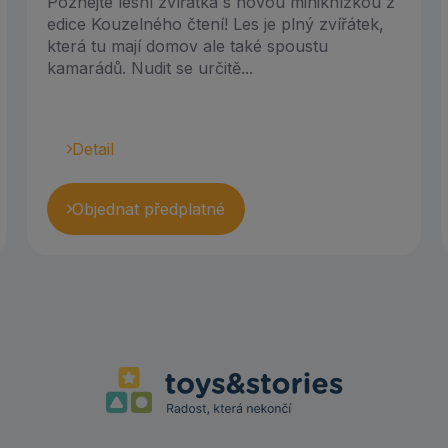
Poznejte lesní zvířátka s novou miniknížkou z
edice Kouzelného čtení! Les je plný zvířátek,
která tu mají domov ale také spoustu
kamarádů. Nudit se určitě...
Detail
Objednat předplatné