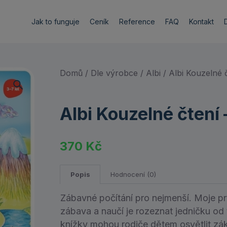
Jak to funguje
Ceník
Reference
FAQ
Kontakt
Domů
/
Dle výrobce
/
Albi
/ Albi Kouzelné č
Albi Kouzelné čtení 
370
Kč
Popis
Hodnocení (0)
Zábavné počítání pro nejmenší. Moje prv
zábava a naučí je rozeznat jedničku od 
knížky mohou rodiče dětem osvětlit zák