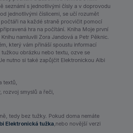
ně seznámí s jednotlivými čísly a v doprovodu
d jednotlivými číslicemi, se učí rozumět
í počtáři na každé straně procvičit pomocí
 připravená hra na počítání. Kniha Moje první
 Knihu namluvili Zora Jandová a Petr Pěknic.
ém, který vám přináší spoustu informací
e tužkou obrázku nebo textu, ozve se
e nutno si také zapůjčit Elektronickou Albi
 textů,
rozvoj smyslů a řeči,
tně, tedy bez tužky. Pokud doma nemáte
bi Elektronická tužka
,nebo novější verzi