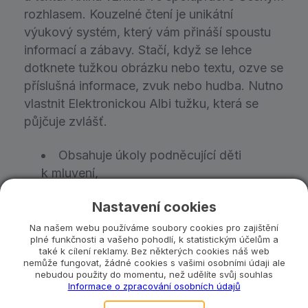
rozhlasem. Kouzelné čtení je unikátní
výukový systém, který vám přináší spoustu
informací a zábavy. Stačí, když se lehce
dotknete tužkou obrázku nebo textu, ozve se
příslušná informace, zvuk nebo hudba. Nutno
vlastnit Elektronickou Albi tužku, která se
půjčuje zvlášť.
Obsahuje úkoly podněcující děti
k mluvení,
rozvoj smyslů a řeči,
Nastavení cookies
pro děti od 3 let.
Na našem webu používáme soubory cookies pro zajištění
plné funkčnosti a vašeho pohodlí, k statistickým účelům a
Upozornění:
Kniha se půjčuje samostatně,
také k cílení reklamy. Bez některých cookies náš web
nemůže fungovat, žádné cookies s vašimi osobními údaji ale
tedy bez tužky. Pokud doma nemáte svou,
nebudou použity do momentu, než udělíte svůj souhlas
můžete si u nás půjčit základní
Albi
Informace o zpracování osobních údajů
Elektronická tužka
,nebo novější verzi
Albi