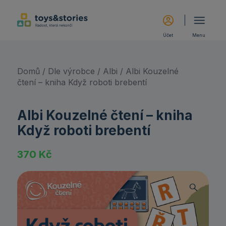
Účet
Menu
Domů
/
Dle výrobce
/
Albi
/ Albi Kouzelné
čtení – kniha Když roboti brebentí
Albi Kouzelné čtení – kniha
Když roboti brebentí
370
Kč