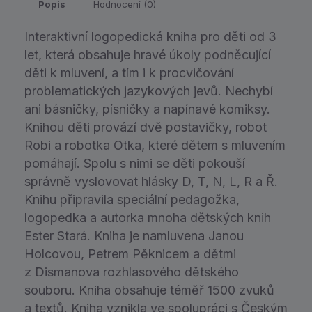
Popis
Hodnocení (0)
Interaktivní logopedická kniha pro děti od 3
let, která obsahuje hravé úkoly podněcující
děti k mluvení, a tím i k procvičování
problematických jazykových jevů. Nechybí
ani básničky, písničky a napínavé komiksy.
Knihou děti provází dvě postavičky, robot
Robi a robotka Otka, které dětem s mluvením
pomáhají. Spolu s nimi se děti pokouší
správně vyslovovat hlásky D, T, N, L, R a Ř.
Knihu připravila speciální pedagožka,
logopedka a autorka mnoha dětských knih
Ester Stará. Kniha je namluvena Janou
Holcovou, Petrem Pěknicem a dětmi
z Dismanova rozhlasového dětského
souboru. Kniha obsahuje téměř 1500 zvuků
a textů. Kniha vznikla ve spolupráci s Českým