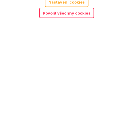
Nastavení cookies
Elektronická tužka 2.0
Povolit všechny cookies
Objednat předplatné
Co se stane, když ztratím část hračky?
Katalogové číslo:
ALBI0018
Kategorie:
1 až 3 roky
,
3 až 6 let
,
Albi
,
Knížky a
poslech
,
Pro holky
,
Pro každého
,
Pro kluky
,
Vzdělávací hračky
Související produkty