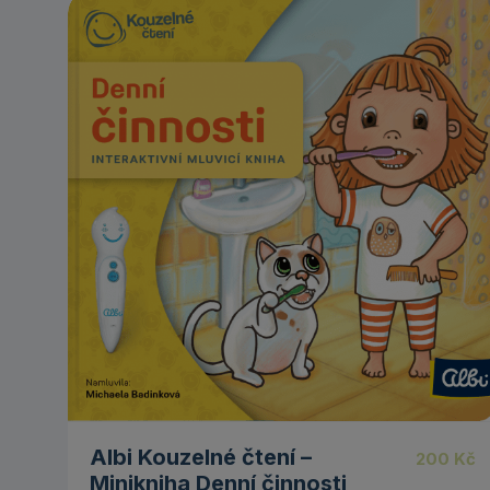
5.00
Albi Kouzelné čtení –
200
Kč
Minikniha Denní činnosti