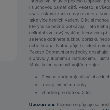
Interaktivní mluvící pexeso Dopravní pro
i sluchovou paměť dětí. Pexeso je vše
však získává zcela nový rozměr a komb
také více herních variant. Děti si moho
kterými se běžně potkávají. Tato kniha je
unikátní výukový systém, který vám přin
se lehce dotknete tužkou obrázku nebo 
nebo hudba. Nutno půjčit si elektronicko
Pexeso Dopravní prostředky obsahuje: 4
s pravidly, ikonami a instrukcemi. Ilustr
Malá, knihu namluvil Vojtěch Hájek.
Pexeso podporuje vizuální a sluc
rozvoj jemné motoriky,
vhodné pro děti od 3 let.
Upozornění:
Pexeso se půjčuje samost