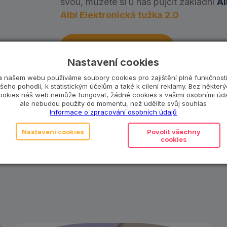
svou, můžete si u nás půjčit základní
Al
Albi Elektronická tužka 2.0
Objednat předplatné
Nastavení cookies
Co se stane, když ztratím část hračky?
a našem webu používáme soubory cookies pro zajištění plné funkčnosti
šeho pohodlí, k statistickým účelům a také k cílení reklamy. Bez někter
ookies náš web nemůže fungovat, žádné cookies s vašimi osobními úda
ale nebudou použity do momentu, než udělíte svůj souhlas
Informace o zpracování osobních údajů
Katalogové číslo:
ALBI0042
Nastavení cookies
Povolit všechny
Kategorie:
1 až 3 roky
,
3 až 6 let
,
Albi
,
cookies
Pro kluky
,
Puzzle, skládačky a hry
,
Vzdě