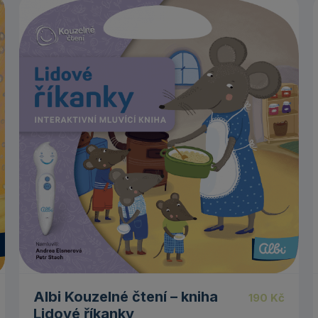
Albi Kouzelné čtení – kniha
190
Kč
Lidové říkanky