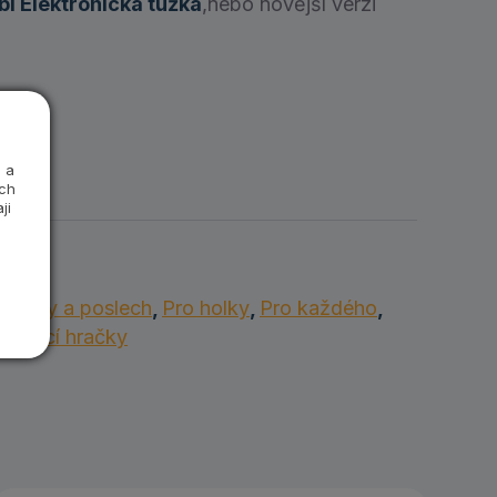
bi Elektronická tužka
,nebo novější verzi
 a
ých
ji
Knížky a poslech
,
Pro holky
,
Pro každého
,
lávací hračky