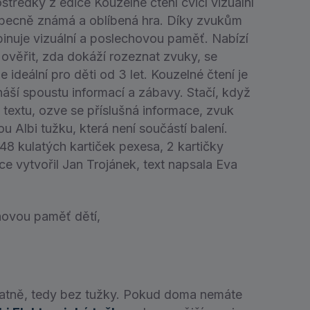
středky z edice Kouzelné čtení cvičí vizuální
obecně známá a oblíbená hra. Díky zvukům
inuje vizuální a poslechovou paměť. Nabízí
u ověřit, zda dokáží rozeznat zvuky, se
 ideální pro děti od 3 let. Kouzelné čtení je
áší spoustu informací a zábavy. Stačí, když
textu, ozve se příslušná informace, zvuk
u Albi tužku, která není součástí balení.
8 kulatých kartiček pexesa, 2 kartičky
ace vytvořil Jan Trojánek, text napsala Eva
hovou paměť dětí,
atně, tedy bez tužky. Pokud doma nemáte