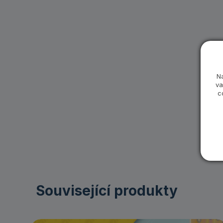
N
va
c
Související produkty