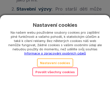
Stavební výzvy
: Pro starší děti může
být zábavou vymýšlet, jak nejlépe
postavit dráhu, aby autíčka jela co
Nastavení cookies
nejrychleji nebo naopak nejpomaleji.
Na našem webu používáme soubory cookies pro zajištění
plné funkčnosti a vašeho pohodlí, k statistickým účelům a
Kreativní příběhy
: Děti mohou vytvářet
také k cílení reklamy. Bez některých cookies náš web
nemůže fungovat, žádné cookies s vašimi osobními údaji ale
různé příběhy kolem závodů, například
nebudou použity do momentu, než udělíte svůj souhlas
Informace o zpracování osobních údajů
kdo řídí autíčka, proč závodí a co se
Nastavení cookies
stane po závodě.
Povolit všechny cookies
Tipy na hry
Barvy a počítání
: Využijte barevných
autíček k učení barev a počítání. Můžete
dítěti ukázat autíčko určité barvy
a požádat ho, aby našlo další předměty