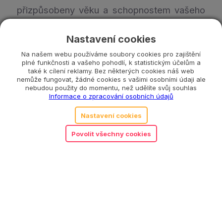
přizpůsobeny věku a schopnostem vašeho
dítěte:
Nastavení cookies
Základní zatloukání
: Děti mohou
Na našem webu používáme soubory cookies pro zajištění
plné funkčnosti a vašeho pohodlí, k statistickým účelům a
jednoduše zatloukat kolíky do otvorů
také k cílení reklamy. Bez některých cookies náš web
pomocí kladívka, což je základní
nemůže fungovat, žádné cookies s vašimi osobními údaji ale
nebudou použity do momentu, než udělíte svůj souhlas
a nejjednodušší forma hry.
Informace o zpracování osobních údajů
Barevné vzory
: Starší děti mohou být
Nastavení cookies
vyzvány k vytvoření různých barevných
Povolit všechny cookies
vzorů pomocí kolíků. Můžete je
například požádat, aby zatloukaly kolíky
podle určitého pořadí barev.
Počítání a matematika
: Můžete využít
kolíky pro základní počítání